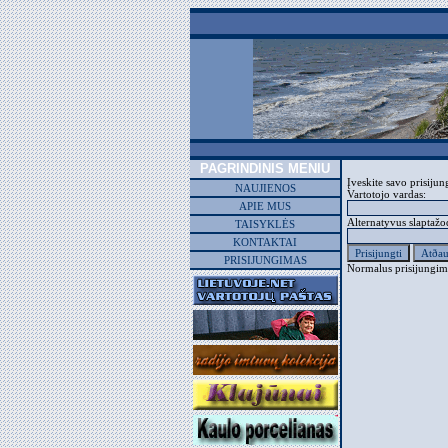
PAGRINDINIS MENIU
Įveskite savo prisijun
NAUJIENOS
Vartotojo vardas:
APIE MUS
Alternatyvus slaptažo
TAISYKLĖS
KONTAKTAI
PRISIJUNGIMAS
Normalus prisijungim