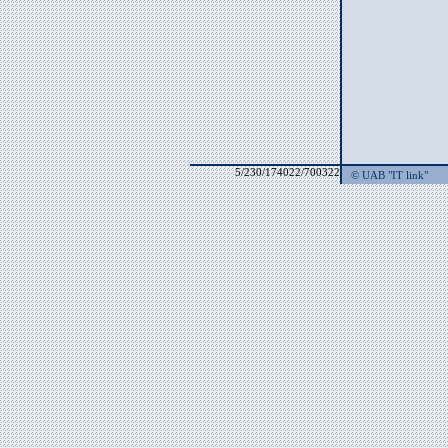
5/230/174022/700322
© UAB "IT link"